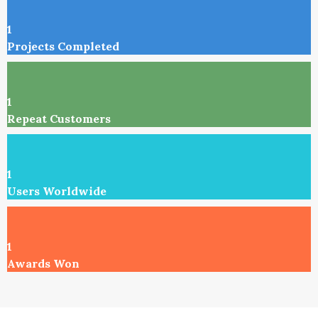
1
Projects Completed
1
Repeat Customers
1
Users Worldwide
1
Awards Won