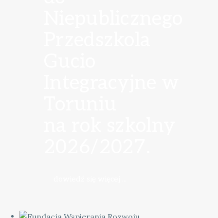
Niepublicznego
Przedszkola
Gucio
Integracyjne w
Toruniu
na rok szkolny
2026/2027
.
dowiedź się więcej ...