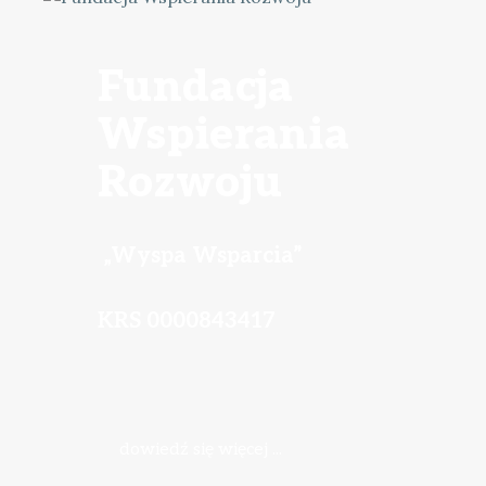
Fundacja
Wspierania
Rozwoju
„Wyspa Wsparcia”
KRS 0000843417
dowiedź się więcej ...