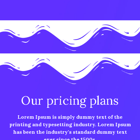
Our pricing plans
Lorem Ipsum is simply dummy text of the
printing and typesetting industry. Lorem Ipsum
has been the industry's standard dummy text
ever since the 1500s.