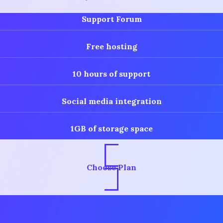
Support Forum
Free hosting
10 hours of support
Social media integration
1GB of storage space
Choose Plan